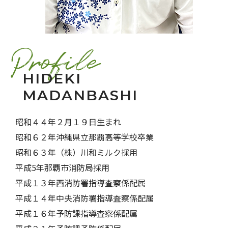
HIDEKI
MADANBASHI
昭和４４年２月１９日生まれ
昭和６２年沖縄県立那覇高等学校卒業
昭和６３年（株）川和ミルク採用
平成5年那覇市消防局採用
平成１３年西消防署指導査察係配属
平成１４年中央消防署指導査察係配属
平成１６年予防課指導査察係配属