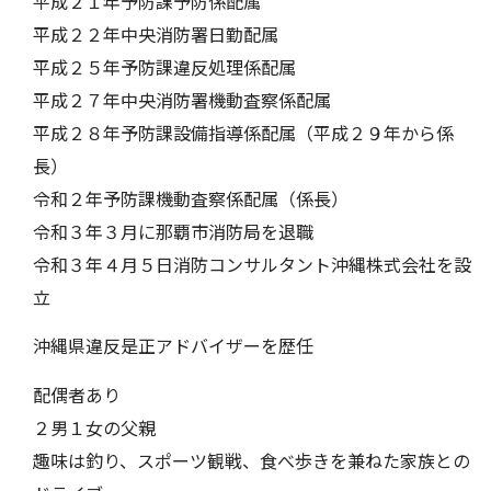
平成２１年予防課予防係配属
平成２２年中央消防署日勤配属
平成２５年予防課違反処理係配属
平成２７年中央消防署機動査察係配属
平成２８年予防課設備指導係配属（平成２９年から係
長）
令和２年予防課機動査察係配属（係長）
令和３年３月に那覇市消防局を退職
令和３年４月５日消防コンサルタント沖縄株式会社を設
立
沖縄県違反是正アドバイザーを歴任
配偶者あり
２男１女の父親
趣味は釣り、スポーツ観戦、食べ歩きを兼ねた家族との